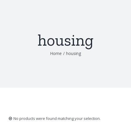
Skip
to
content
housing
Home
/
housing
No products were found matching your selection.